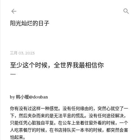
跳至主要内容
阳光灿烂的日子
三月 03, 2023
至少这个时候，全世界我最相信你
by 韩小暖@douban
你有没有过这样一种感觉。没有任何缘由的，突然心就空了一
下，然后夹杂而来的是无法平息的慌乱。没有任何途径解决，
只能任凭心脏独自平复。在公车上坐着往窗外看的时候，一个
人吃茶餐厅的时候，在书店排队买一本书的时候，都突然会害
怕起来。