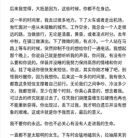
后来我觉得，大抵是因为，这些时候，你都不在身边。
这一年的时间里，我去过很多地方。下了火车或者走出机场，
匆忙面对一座从未接触的城市。工作空余，我总会一个人走很
远的路，当做旅行，无论是清晨，黄昏，或者凌点时分。去年
中秋，在镇江做演出。下了微微的雨，有点冷。一个人站在马
路上等车的时候，突然抑制不住的想给你打一通电话。我想起
那个晚上，你说自己就是想听听我的声音。你问我，有没有什
么要和你说的。佯装并没睡的我努力保持高昂的情绪和你对
话。挂了电话你很快发来短信，你说，其实你刚才睡了吧，别
怪我吵醒你，因为我想你。后来这一年多的时间里，我有很久
都靠这条短信支撑着自己前行。无论我们之间争吵、冷淡多少
次，我都觉得，至少在那个时刻，你真心真意的，想念着我。
可过去的终究就是过去了。任凭我们胡搅蛮缠生拉硬拽也再也
不能重新获得。你出现过，丢下过我，我才明白遗忘并没有想
象的艰难。这或许就是你予我而言，最后的意义。
我不要你的永远。你也不必关心有没有人走进我的生命。
一直都不是太聪明的女生。下车时会猛地磕到头，拉抽屉夹到