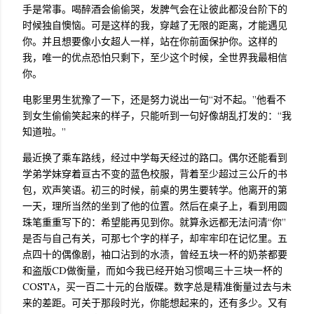
手是常事。喝醉酒会偷偷哭，发脾气会在让彼此都没台阶下的
时候独自懊恼。可是这样的我，穿越了无限的距离，才能遇见
你。并且想要像小女超人一样，站在你前面保护你。这样的
我，唯一的优点恐怕只剩下，至少这个时候，全世界我最相信
你。
电影里男生犹豫了一下，还是努力说出一句“对不起。”他看不
到女生偷偷笑起来的样子，只能听到一句好像胡乱打发的：“我
知道啦。”
最近换了乘车路线，经过中学每天经过的路口。偶尔还能看到
学弟学妹穿着亘古不变的蓝色校服，背着至少超过三公斤的书
包，欢声笑语。初三的时候，前桌的男生要转学。他离开的第
一天，理所当然的坐到了他的位置。然后在桌子上，看到用圆
珠笔重重写下的：希望能再见到你。就算永远都无法问清“你”
是否与自己有关，可那七个字的样子，却牢牢印在记忆里。五
点四十的偶像剧，袖口沾到的水渍，曾经五块一杯的奶茶都要
和盗版CD做衡量，而如今我已经开始习惯喝三十三块一杯的
COSTA，买一百二十元的台版碟。数字总是精准衡量过去与未
来的差距。可关于那段时光，你能想起来的，还有多少。又有