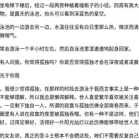
坐电梯下楼后，经过一段两旁种植着缅栀子的小径。四周有高大
物，是露天的泳池，抬头可以看到深蓝色的星空。
泳池的一边游去另一边，水温往往没有白日里那么热，微凉而清
微喘气。
常会游泳一个半小时左右，然后自泳池里湿漉漉地起身回家。
有人问我，你觉得孤独吗？你是否觉得孤独才会在深夜或者凌晨
光于你我
，我很少觉得孤独，在那样的时段去游泳于我而言事实上是一种
不能够理解，所以我总是懒得解释。世人喜爱繁华喜欢被关注喜
，一旦剩下独自一人，所谓的寂寞与孤独仿佛全部席卷而来，于
圈里有人说在寂寞的夜里被孤独吞噬。也有一种不是这样，他们
好，过得足够好，活得好一片阳光灿烂以此仿佛能够带给世人无
的女友说，真正的圣斗士根本不会晒这些，她们不需要反复自己