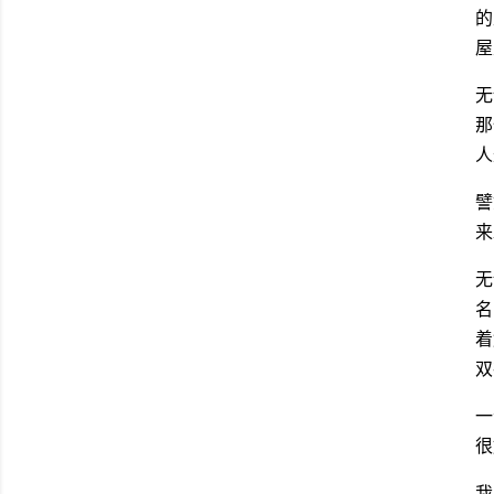
的
屋
无
那
人
譬
来
无
名
着
双
一
很
我