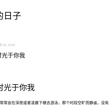
跳至主要内容
的日子
 03, 2023
时光于你我
时光于你我
常常会在深夜或者凌晨下楼去游泳，那个时段空旷而静谧，没有