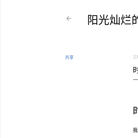
阳光灿烂
共享
三月
我