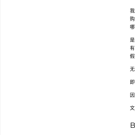
我
购
哪
是
有
假
无
即
因
文
B