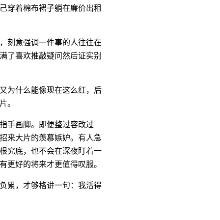
己穿着棉布裙子躺在廉价出租
，刻意强调一件事的人往往在
满了喜欢推敲疑问然后证实别
又为什么能像现在这么红，后
片。
指手画脚。即便整过容改过
招来大片的羡慕嫉妒。有人急
根究底，也不会在深夜盯着一
有更好的将来才更值得叹服。
负累，才够格讲一句：我活得