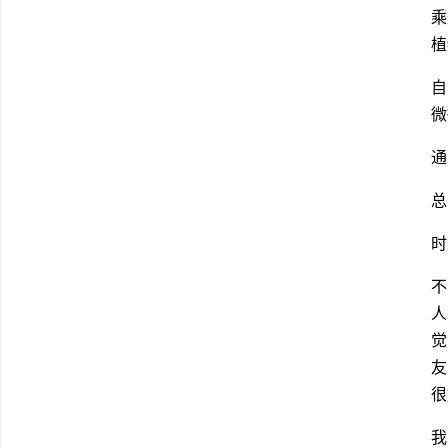
乘
植
自
微
通
总
时
不
人
觉
友
很
我