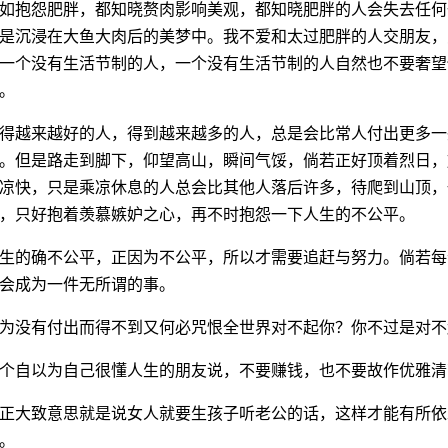
如抱怨肥胖，都知晓赘肉影响美观，都知晓肥胖的人会失去任何
是沉浸在大鱼大肉后的美梦中。我不爱和太过肥胖的人交朋友，
一个没有生活节制的人，一个没有生活节制的人自然也不要奢望
。
得越来越好的人，得到越来越多的人，总是会比常人付出更多一
。但是路走到脚下，仰望高山，瞬间气馁，倘若正好顶着烈日，
凉快，只是乘凉休息的人总会比其他人落后许多，待爬到山顶，
，只好抱着羡慕嫉妒之心，再不时抱怨一下人生的不公平。
生的确不公平，正因为不公平，所以才需要追赶与努力。倘若每
会成为一件无所谓的事。
为没有付出而得不到又何必咒恨全世界对不起你？你不过是对不
个自以为自己很懂人生的朋友说，不要赚钱，也不要故作优雅清
正大致意思就是说女人就要生孩子听老公的话，这样才能有所依
。