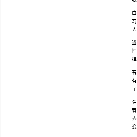
白
习
人
当
性
择
有
有
了
强
着
去
变