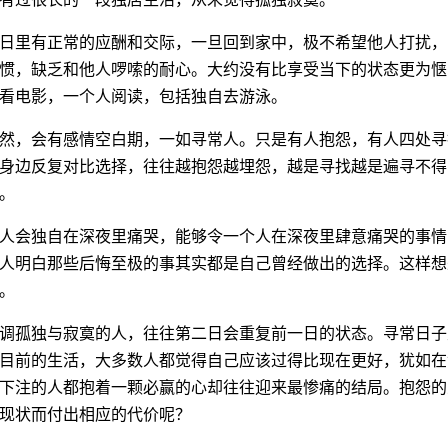
日里有正常的应酬和交际，一旦回到家中，极不希望他人打扰，
惯，缺乏和他人啰嗦的耐心。大约没有比享受当下的状态更为惬
看电影，一个人阅读，包括独自去游泳。
然，会有感情空白期，一如寻常人。只是有人抱怨，有人四处寻
身边反复对比选择，往往越抱怨越埋怨，越是寻找越是遍寻不得
。
人会独自在深夜里痛哭，能够令一个人在深夜里肆意痛哭的事情
人明白那些后悔至极的事其实都是自己曾经做出的选择。这样想
。
调孤独与寂寞的人，往往第二日会重复前一日的状态。寻常日子
目前的生活，大多数人都觉得自己应该过得比现在更好，犹如在
下注的人都抱着一颗必赢的心却往往迎来最惨痛的结局。抱怨的
现状而付出相应的代价呢？