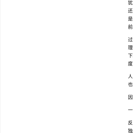
犹
还
是
前
过
理
下
度
人
也
因
一
反
独