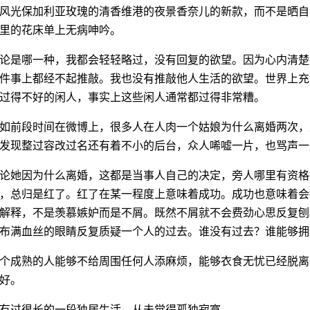
风光保加利亚玫瑰的清香维港的夜景香奈儿的新款，而不是晒自
里的花床单上无病呻吟。
论是哪一种，我都会轻轻略过，没有回复的欲望。因为心内清楚
件事上都经不起推敲。我也没有推敲他人生活的欲望。世界上充
过得不好的闲人，事实上这些闲人通常都过得非常糟。
如前段时间在微博上，很多人在人肉一个姑娘为什么离婚两次，
发现整过容改过名还有着不小的后台，众人唏嘘一片，也骂声一
论她因为什么离婚，这都是当事人自己的决定，旁人哪里有资格
，总归是红了。红了在某一程度上意味着成功。成功也意味着会
解释，不是羡慕嫉妒而是不屑。既然不屑就不会费劲心思反复刨
布满血丝的眼睛反复质疑一个人的过去。谁没有过去？谁能够拥
个成熟的人能够不给周围任何人添麻烦，能够衣食无忧已经脱离
好。
有过很长的一段独居生活，从未觉得孤独寂寞。